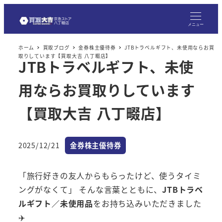
メ
イ
メニュー
ン
ホーム
買取ブログ
金券株主優待券
JTBトラベルギフト、未使用ならお買
コ
取りしています【買取大吉 八丁畷店】
JTBトラベルギフト、未使
ン
テ
用ならお買取りしています
ン
ツ
【買取大吉 八丁畷店】
へ
移
カテゴリー
2025/12/21
金券株主優待券
動
投稿日
「旅行好きの友人からもらったけど、使うタイミ
ングがなくて」 そんな言葉とともに、
JTBトラベ
ルギフト／未使用品
をお持ち込みいただきました
✈️