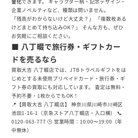
金化
できます。 キャラクター柄・記念デザイン・
企業ノベルティなど、種類は問いません。
「残高がわからないけど大丈夫？」 「複数枚ある
けどまとめて持ち込みOK？」 そんな方も、ぜひ
お気軽にご相談ください。
■ 八丁畷で旅行券・ギフトカー
ドを売るなら
買取大吉 八丁畷店では、JTBトラベルギフトをは
じめとする未使用プリペイドカード・旅行券・ギ
フト券の買取にも対応しています。 査定は無料・
予約不要・1枚からでもOK！
📍【買取大吉 八丁畷店】 神奈川県川崎市川崎区
池田1-16-1（京急ストア八丁畷店・入口横） 📞
0120-063-777 🕒 営業時間：10:00〜19:00（年
中無休）