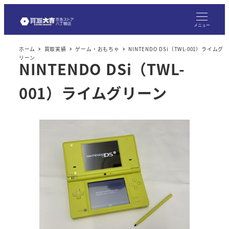
メ
イ
メニュー
ン
ホーム
買取実績
ゲーム・おもちゃ
NINTENDO DSi（TWL-001）ライムグ
コ
リーン
NINTENDO DSi（TWL-
ン
テ
001）ライムグリーン
ン
ツ
へ
移
動