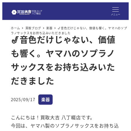
メ
イ
メニュー
ン
ホーム
買取ブログ
楽器
🎷音色だけじゃない、価値も響く。ヤマハのソプ
コ
ラノサックスをお持ち込みいただきました
🎷音色だけじゃない、価値
ン
テ
も響く。ヤマハのソプラノ
ン
ツ
サックスをお持ち込みいた
へ
だきました
移
動
カテゴリー
2025/09/17
楽器
投稿日
こんにちは！買取大吉 八丁畷店です。
今回は、ヤマハ製のソプラノサックスをお持ち込