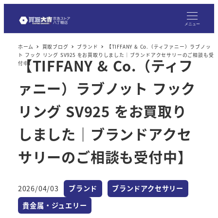
メ
イ
メニュー
ン
ホーム
買取ブログ
ブランド
【TIFFANY & Co.（ティファニー）ラブノッ
コ
ト フック リング SV925 をお買取りしました｜ブランドアクセサリーのご相談も受
【TIFFANY & Co.（ティフ
ン
付中】
テ
ァニー）ラブノット フック
ン
ツ
リング SV925 をお買取り
へ
しました｜ブランドアクセ
移
動
サリーのご相談も受付中】
カテゴリー
カテゴリー
2026/04/03
ブランド
ブランドアクセサリー
投稿日
カテゴリー
貴金属・ジュエリー