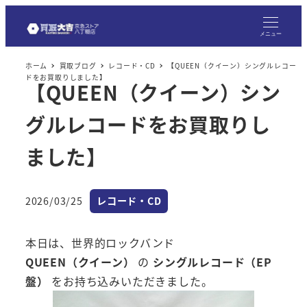
メ
イ
メニュー
ン
ホーム
買取ブログ
レコード・CD
【QUEEN（クイーン）シングルレコー
コ
ドをお買取りしました】
【QUEEN（クイーン）シン
ン
テ
グルレコードをお買取りし
ン
ツ
ました】
へ
移
カテゴリー
2026/03/25
レコード・CD
動
投稿日
本日は、世界的ロックバンド
QUEEN（クイーン）
の
シングルレコード（EP
盤）
をお持ち込みいただきました。