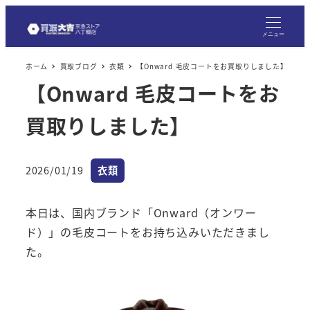
メ
イ
メニュー
ン
ホーム
買取ブログ
衣類
【Onward 毛皮コートをお買取りしました】
コ
【Onward 毛皮コートをお
ン
テ
買取りしました】
ン
ツ
へ
カテゴリー
2026/01/19
衣類
投稿日
移
動
本日は、国内ブランド「Onward（オンワー
ド）」の毛皮コートをお持ち込みいただきまし
た。