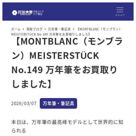
メ
イ
メニュー
ン
ホーム
買取ブログ
万年筆・筆記具
【MONTBLANC（モンブラン）
コ
MEISTERSTÜCK No.149 万年筆をお買取りしました】
【MONTBLANC（モンブラ
ン
テ
ン）MEISTERSTÜCK
ン
ツ
No.149 万年筆をお買取り
へ
しました】
移
動
カテゴリー
2026/03/07
万年筆・筆記具
投稿日
本日は、万年筆の最高峰モデルとして世界的に知
られる