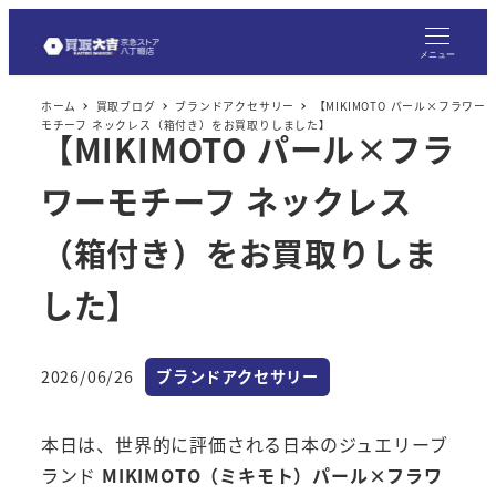
メ
イ
メニュー
ン
ホーム
買取ブログ
ブランドアクセサリー
【MIKIMOTO パール×フラワー
コ
モチーフ ネックレス（箱付き）をお買取りしました】
【MIKIMOTO パール×フラ
ン
テ
ワーモチーフ ネックレス
ン
ツ
（箱付き）をお買取りしま
へ
した】
移
動
カテゴリー
2026/06/26
ブランドアクセサリー
投稿日
本日は、世界的に評価される日本のジュエリーブ
ランド
MIKIMOTO（ミキモト）パール×フラワ