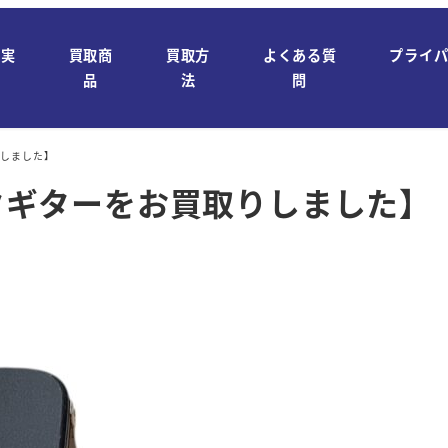
取実
買取商
買取方
よくある質
プライ
績
品
法
問
りしました】
ックギターをお買取りしました】