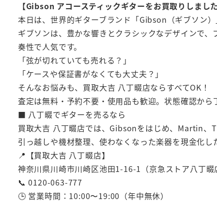
【Gibson アコースティックギターをお買取りしまし
本日は、世界的ギターブランド「Gibson（ギブソ
ギブソンは、豊かな響きとクラシックなデザインで、
奏性で人気です。
「弦が切れていても売れる？」
「ケースや保証書がなくても大丈夫？」
そんなお悩みも、買取大吉 八丁畷店ならすべてOK！
査定は無料・予約不要・使用品も歓迎。状態確認から
■ 八丁畷でギターを売るなら
買取大吉 八丁畷店では、Gibsonをはじめ、Marti
引っ越しや機材整理、使わなくなった楽器を現金化し
📍【買取大吉 八丁畷店】
神奈川県川崎市川崎区池田1-16-1（京急ストア八丁
📞 0120-063-777
🕒 営業時間：10:00〜19:00（年中無休）