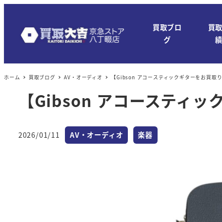
メ
イ
買取ブロ
買
ン
グ
コ
ン
ホーム
買取ブログ
AV・オーディオ
【Gibson アコースティックギターをお買取
テ
ン
【Gibson アコースティ
ツ
へ
カテゴリー
カテゴリー
移
2026/01/11
AV・オーディオ
楽器
投稿日
動