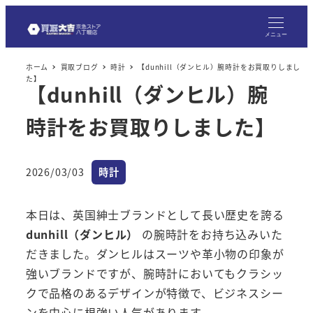
メ
イ
メニュー
ン
ホーム
買取ブログ
時計
【dunhill（ダンヒル）腕時計をお買取りしまし
コ
た】
【dunhill（ダンヒル）腕
ン
テ
時計をお買取りしました】
ン
ツ
へ
カテゴリー
2026/03/03
時計
投稿日
移
動
本日は、英国紳士ブランドとして長い歴史を誇る
dunhill（ダンヒル）
の腕時計をお持ち込みいた
だきました。ダンヒルはスーツや革小物の印象が
強いブランドですが、腕時計においてもクラシッ
クで品格のあるデザインが特徴で、ビジネスシー
ンを中心に根強い人気があります。