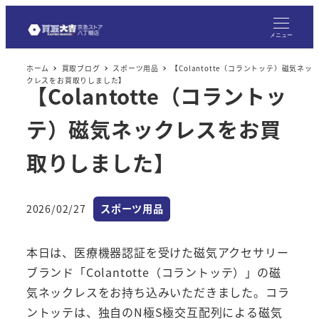
メ
イ
メニュー
ン
ホーム
買取ブログ
スポーツ用品
【Colantotte（コラントッテ）磁気ネッ
コ
クレスをお買取りしました】
【Colantotte（コラントッ
ン
テ
テ）磁気ネックレスをお買
ン
ツ
取りしました】
へ
移
カテゴリー
2026/02/27
スポーツ用品
動
投稿日
本日は、医療機器認証を受けた磁気アクセサリー
ブランド「Colantotte（コラントッテ）」の磁
気ネックレスをお持ち込みいただきました。コラ
ントッテは、独自のN極S極交互配列による磁気