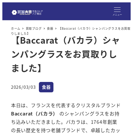
メ
イ
メニュー
ン
ホーム
買取ブログ
食器
【Baccarat（バカラ）シャンパングラスをお買取
コ
りしました】
【Baccarat（バカラ）シャ
ン
テ
ンパングラスをお買取りし
ン
ツ
ました】
へ
移
カテゴリー
2026/03/03
食器
動
投稿日
本日は、フランスを代表するクリスタルブランド
Baccarat（バカラ）
のシャンパングラスをお持
ち込みいただきました。バカラは、1764年創業
の長い歴史を持つ老舗ブランドで、卓越したカッ