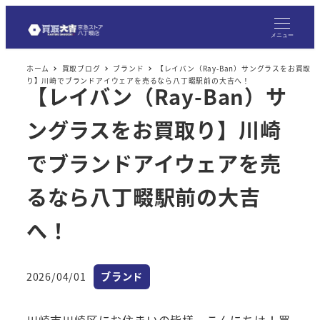
メ
イ
メニュー
ン
ホーム
買取ブログ
ブランド
【レイバン（Ray-Ban）サングラスをお買取
コ
り】川崎でブランドアイウェアを売るなら八丁畷駅前の大吉へ！
【レイバン（Ray-Ban）サ
ン
テ
ングラスをお買取り】川崎
ン
ツ
でブランドアイウェアを売
へ
るなら八丁畷駅前の大吉
移
動
へ！
カテゴリー
2026/04/01
ブランド
投稿日
川崎市川崎区にお住まいの皆様、こんにちは！買