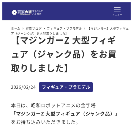
メ
イ
メニュー
ン
ホーム
買取ブログ
フィギュア・プラモデル
【マジンガーZ 大型フィギュ
コ
ア（ジャンク品）をお買取りしました】
【マジンガーZ 大型フィギ
ン
テ
ュア（ジャンク品）をお買
ン
ツ
取りしました】
へ
移
カテゴリー
2026/02/24
フィギュア・プラモデル
動
投稿日
本日は、昭和ロボットアニメの金字塔
「マジンガーZ 大型フィギュア（ジャンク品）」
をお持ち込みいただきました。