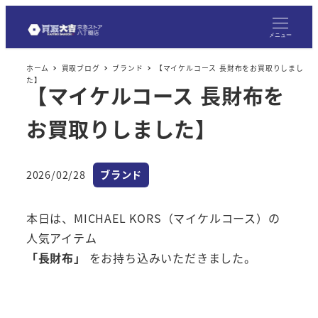
メ
イ
メニュー
ン
ホーム
買取ブログ
ブランド
【マイケルコース 長財布をお買取りしまし
コ
た】
【マイケルコース 長財布を
ン
テ
お買取りしました】
ン
ツ
へ
カテゴリー
2026/02/28
ブランド
投稿日
移
動
本日は、MICHAEL KORS（マイケルコース）の
人気アイテム
「長財布」
をお持ち込みいただきました。