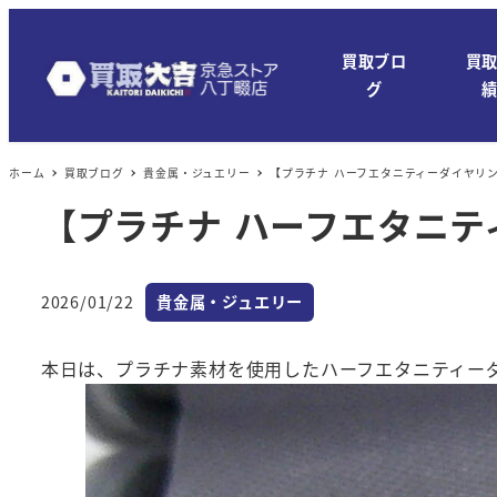
メ
イ
買取ブロ
買
ン
グ
コ
ン
ホーム
買取ブログ
貴金属・ジュエリー
【プラチナ ハーフエタニティーダイヤリ
テ
ン
【プラチナ ハーフエタニ
ツ
へ
カテゴリー
移
2026/01/22
貴金属・ジュエリー
投稿日
動
本日は、プラチナ素材を使用したハーフエタニティー