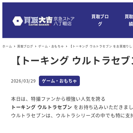
メ
イ
買取ブロ
買
ン
グ
コ
ン
ホーム
買取ブログ
ゲーム・おもちゃ
【トーキング ウルトラセブン をお買取り
テ
ン
【トーキング ウルトラセブ
ツ
へ
カテゴリー
移
2026/03/29
ゲーム・おもちゃ
投稿日
動
本日は、特撮ファンから根強い人気を誇る
トーキング ウルトラセブン
をお持ち込みいただきま
ウルトラセブンは、ウルトラシリーズの中でも特に支