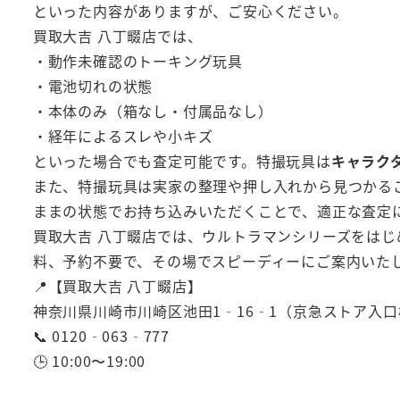
といった内容がありますが、ご安心ください。
買取大吉 八丁畷店では、
・動作未確認のトーキング玩具
・電池切れの状態
・本体のみ（箱なし・付属品なし）
・経年によるスレや小キズ
といった場合でも査定可能です。特撮玩具は
キャラク
また、特撮玩具は実家の整理や押し入れから見つかる
ままの状態でお持ち込みいただくことで、適正な査定
買取大吉 八丁畷店では、ウルトラマンシリーズをは
料、予約不要で、その場でスピーディーにご案内いた
📍【買取大吉 八丁畷店】
神奈川県川崎市川崎区池田1‑16‑1（京急ストア入口
📞 0120‑063‑777
🕒 10:00〜19:00