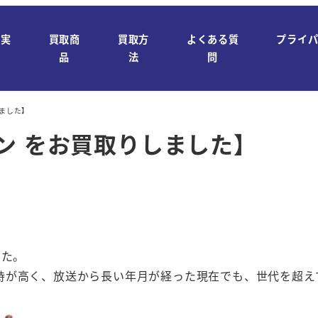
取実
買取商
買取方
よくある質
プライ
績
品
法
問
しました】
ン をお買取りしました】
した。
持が高く、放送から長い年月が経った現在でも、世代を超え