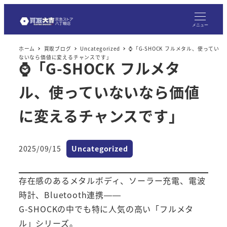
メ
イ
メニュー
ン
ホーム
買取ブログ
Uncategorized
⌚「G-SHOCK フルメタル、使ってい
コ
ないなら価値に変えるチャンスです」
⌚「G-SHOCK フルメタ
ン
テ
ル、使っていないなら価値
ン
ツ
に変えるチャンスです」
へ
移
カテゴリー
2025/09/15
Uncategorized
動
投稿日
存在感のあるメタルボディ、ソーラー充電、電波
時計、Bluetooth連携——
G-SHOCKの中でも特に人気の高い「フルメタ
ル」シリーズ。